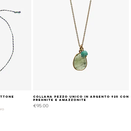
ottone
Collana pezzo unico in argento 925 con
Quick View
prehnite e amazzonite
Price
€95.00
aro