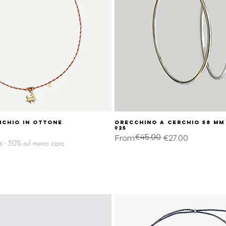
CHIO in ottone
Quick View
Orecchino a cerchio 58 mm
Quick View
925
€45.00
Regular Price
Sale Price
From
€27.00
ti - 50% sul meno caro