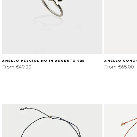
Anello pesciolino in argento 925
Quick View
Anello conch
Sale Price
Sale Price
From
€49.00
From
€65.00