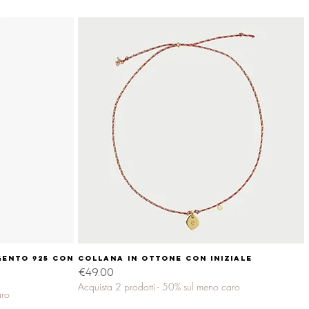
gento 925 con
Collana in ottone con INIZIALE
Quick View
Price
€49.00
Acquista 2 prodotti - 50% sul meno caro
aro