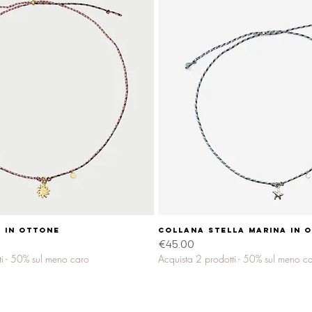
 in ottone
Quick View
Collana STELLA MARINA in 
Quick View
Price
€45.00
ti - 50% sul meno caro
Acquista 2 prodotti - 50% sul meno c