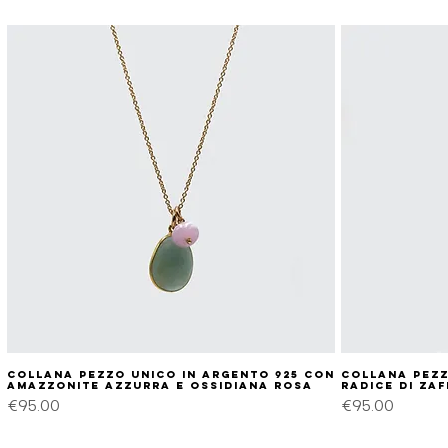
Collana pezzo unico in argento 925 con
Quick View
Collana pezz
amazzonite azzurra e ossidiana rosa
radice di zaf
Price
Price
€95.00
€95.00