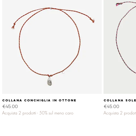
Collana CONCHIGLIA in ottone
Quick View
Collana SOLE
Price
Price
€45.00
€45.00
Acquista 2 prodotti - 50% sul meno caro
Acquista 2 prodot