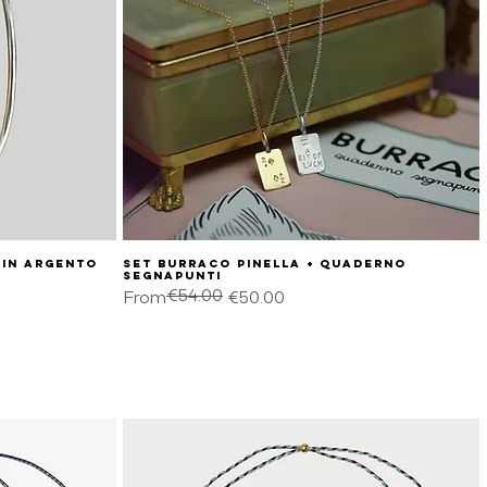
 in argento
SET BURRACO pinella + quaderno
Quick View
segnapunti
€54.00
Regular Price
Sale Price
From
€50.00