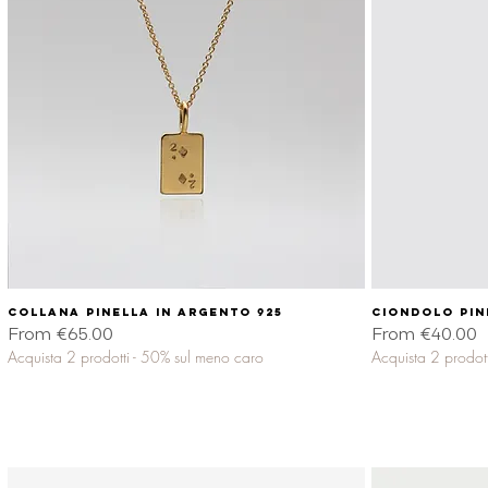
Collana PINELLA in argento 925
Quick View
Ciondolo PIN
Sale Price
Sale Price
From
€65.00
From
€40.00
Acquista 2 prodotti - 50% sul meno caro
Acquista 2 prodot