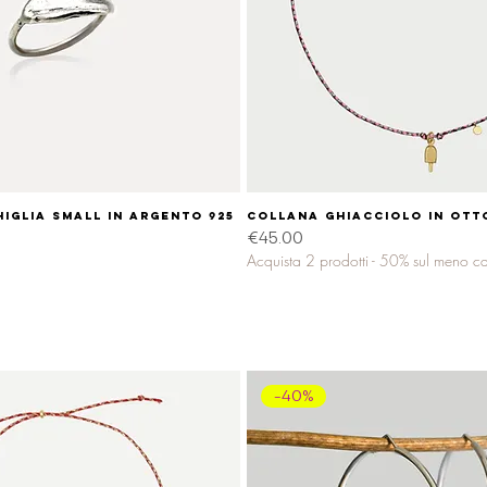
iglia small in argento 925
Quick View
Collana GHIACCIOLO in ott
Quick View
Price
€45.00
Acquista 2 prodotti - 50% sul meno c
-40%