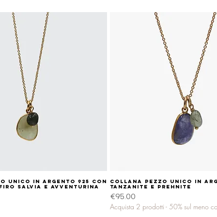
o unico in argento 925 con
Quick View
Collana pezzo unico in ar
Quick View
firo salvia e avventurina
tanzanite e prehnite
Price
€95.00
Acquista 2 prodotti - 50% sul meno c