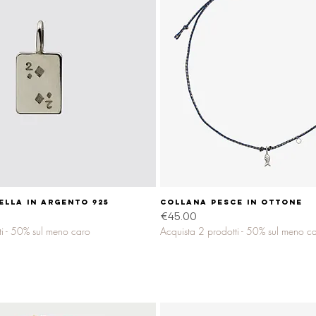
ELLA in argento 925
Quick View
Collana PESCE in ottone
Quick View
Price
€45.00
ti - 50% sul meno caro
Acquista 2 prodotti - 50% sul meno c