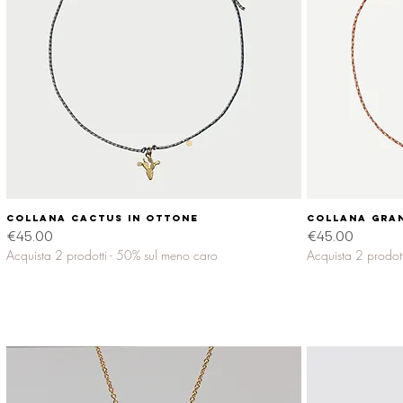
Collana CACTUS in ottone
Quick View
Collana GRAN
Price
Price
€45.00
€45.00
Acquista 2 prodotti - 50% sul meno caro
Acquista 2 prodot