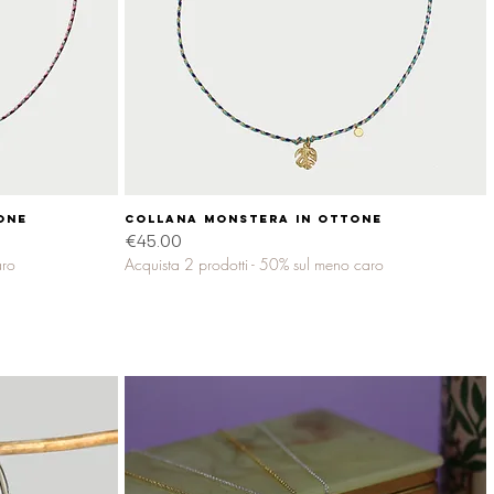
one
Collana MONSTERA in ottone
Quick View
Price
€45.00
aro
Acquista 2 prodotti - 50% sul meno caro