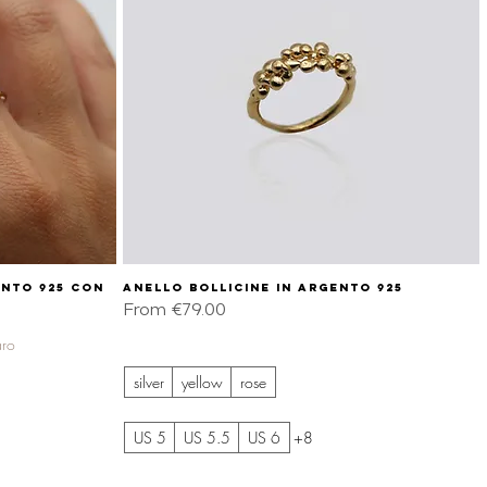
ento 925 con
Anello bollicine in argento 925
Quick View
Sale Price
From
€79.00
aro
silver
yellow
rose
US 5
US 5.5
US 6
+8