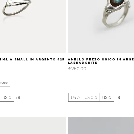
iglia small in argento 925
Quick View
Anello pezzo unico in arg
Quick View
labradorite
Price
€250.00
rose
US 6
+8
US 5
US 5.5
US 6
+8