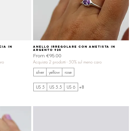
ia in
Anello irregolare con ametista in
Quick View
argento 925
Sale Price
From
€95.00
aro
Acquista 2 prodotti - 50% sul meno caro
silver
yellow
rose
US 5
US 5.5
US 6
+8