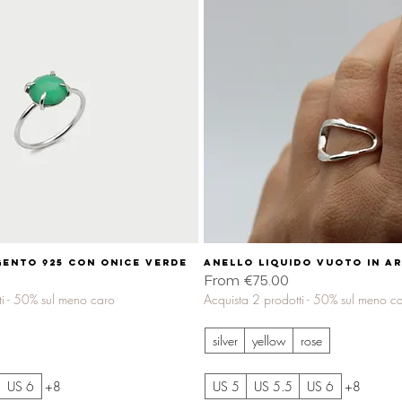
gento 925 con onice verde
Quick View
Anello liquido vuoto in a
Quick View
Sale Price
From
€75.00
ti - 50% sul meno caro
Acquista 2 prodotti - 50% sul meno c
silver
yellow
rose
US 6
+8
US 5
US 5.5
US 6
+8