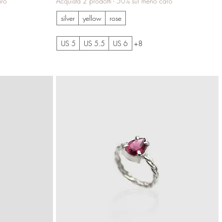
aro
Acquista 2 prodotti - 50% sul meno caro
silver
yellow
rose
US 5
US 5.5
US 6
+8