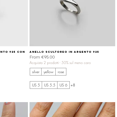
ento 925 con
Anello scultoreo in argento 925
Quick View
Sale Price
From
€95.00
Acquista 2 prodotti - 50% sul meno caro
silver
yellow
rose
US 5
US 5.5
US 6
+8