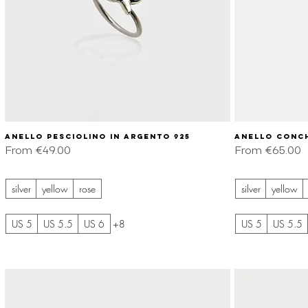
Anello pesciolino in argento 925
Quick View
Anello conch
Sale Price
Sale Price
From
€49.00
From
€65.00
silver
yellow
rose
silver
yellow
US 5
US 5.5
US 6
+8
US 5
US 5.5