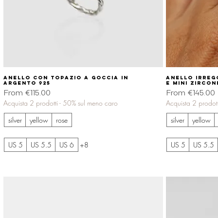
Anello con topazio a goccia in
Quick View
Anello irreg
argento 925
e mini zircon
Sale Price
Sale Price
From
€115.00
From
€145.00
Acquista 2 prodotti - 50% sul meno caro
Acquista 2 prodot
silver
yellow
rose
silver
yellow
US 5
US 5.5
US 6
+8
US 5
US 5.5