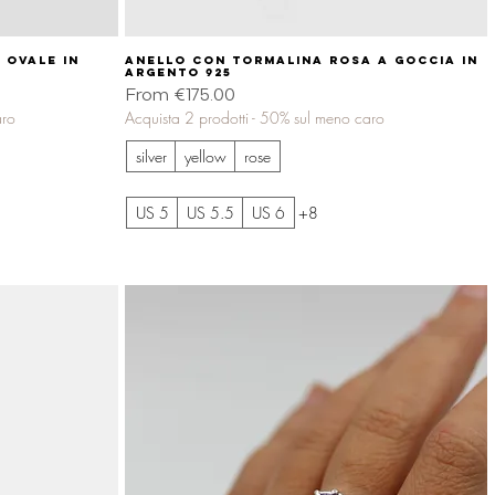
 ovale in
Anello con tormalina rosa a goccia in
Quick View
argento 925
Sale Price
From
€175.00
aro
Acquista 2 prodotti - 50% sul meno caro
silver
yellow
rose
US 5
US 5.5
US 6
+8