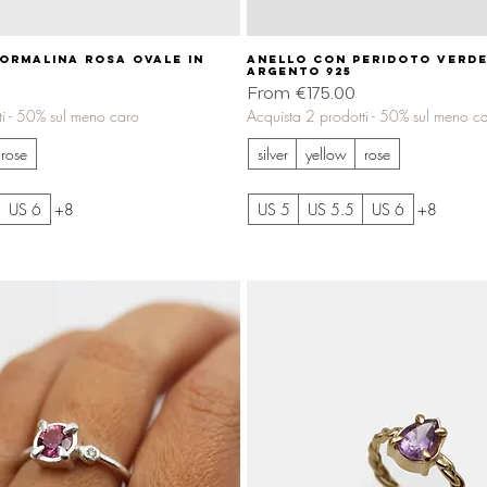
ormalina rosa ovale in
Quick View
Anello con peridoto verde
Quick View
argento 925
Sale Price
From
€175.00
ti - 50% sul meno caro
Acquista 2 prodotti - 50% sul meno c
rose
silver
yellow
rose
US 6
+8
US 5
US 5.5
US 6
+8