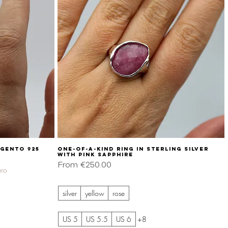
rgento 925
One-of-a-kind ring in sterling silver
Quick View
with pink sapphire
Sale Price
From
€250.00
aro
silver
yellow
rose
US 5
US 5.5
US 6
+8