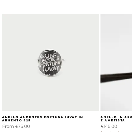
Anello audentes fortuna iuvat in
Quick View
Anello in ar
argento 925
e ametista
Sale Price
Price
From
€75.00
€145.00