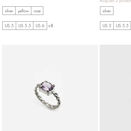
Acquista 2 prodot
silver
yellow
rose
silver
US 5
US 5.5
US 6
+8
US 5
US 5.5