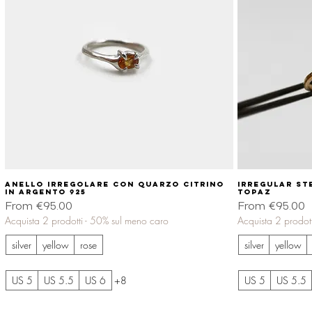
Anello irregolare con quarzo citrino
Quick View
Irregular ste
in argento 925
topaz
Sale Price
Sale Price
From
€95.00
From
€95.00
Acquista 2 prodotti - 50% sul meno caro
Acquista 2 prodot
silver
yellow
rose
silver
yellow
US 5
US 5.5
US 6
+8
US 5
US 5.5