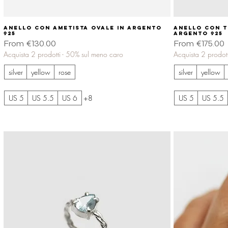
Anello con ametista ovale in argento
Quick View
Anello con t
925
argento 925
Sale Price
Sale Price
From
€130.00
From
€175.00
Acquista 2 prodotti - 50% sul meno caro
Acquista 2 prodot
silver
yellow
rose
silver
yellow
US 5
US 5.5
US 6
+8
US 5
US 5.5