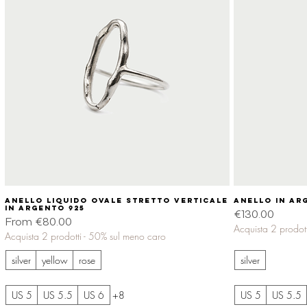
Anello liquido ovale stretto verticale
Quick View
Anello in ar
in argento 925
Price
€130.00
Sale Price
From
€80.00
Acquista 2 prodot
Acquista 2 prodotti - 50% sul meno caro
silver
yellow
rose
silver
US 5
US 5.5
US 6
+8
US 5
US 5.5