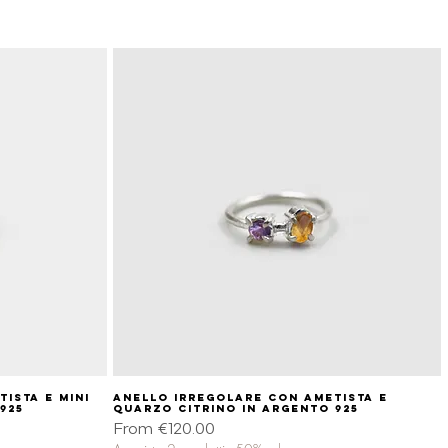
ista e mini
Anello irregolare con ametista e
Quick View
925
quarzo citrino in argento 925
Sale Price
From
€120.00