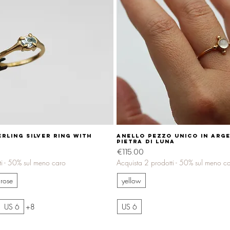
rling silver ring with
Quick View
Anello pezzo unico in arg
Quick View
pietra di luna
Price
€115.00
ti - 50% sul meno caro
Acquista 2 prodotti - 50% sul meno c
rose
yellow
US 6
+8
US 6