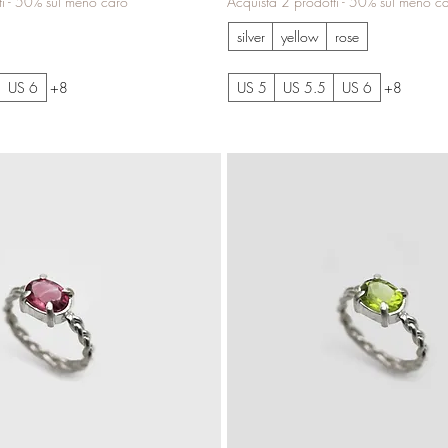
ti - 50% sul meno caro
Acquista 2 prodotti - 50% sul meno c
silver
yellow
rose
US 6
+8
US 5
US 5.5
US 6
+8