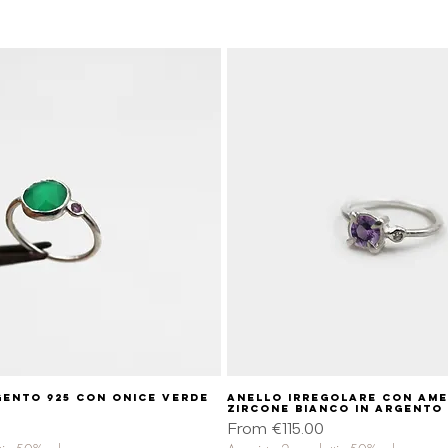
gento 925 con onice verde
Quick View
Anello irregolare con amet
Quick View
zircone bianco in argento 
Sale Price
From
€115.00