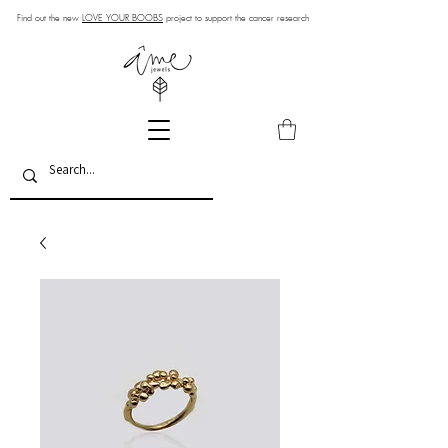
Find out the new
LOVE YOUR BOOBS
project to support the cancer research