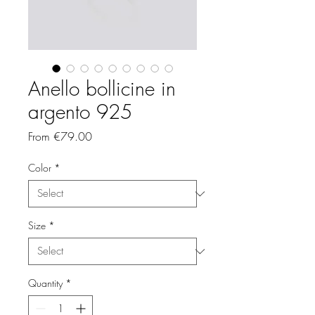
Anello bollicine in
argento 925
Sale
From
€79.00
Price
Color
*
Size
*
Quantity
*