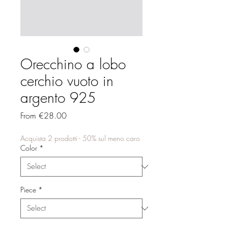
Orecchino a lobo
cerchio vuoto in
argento 925
Sale
From
€28.00
Price
Acquista 2 prodotti - 50% sul meno caro
Color
*
Piece
*