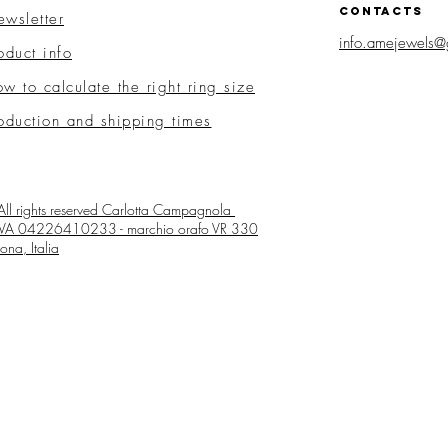
CONTACTS
wsletter
info.amejewels@
oduct info
w to calculate the right ring size
oduction and shipping times
ll rights reserved
Carlotta Campagnola
 IVA 04226410233 - marchio orafo VR 330
ona, Italia