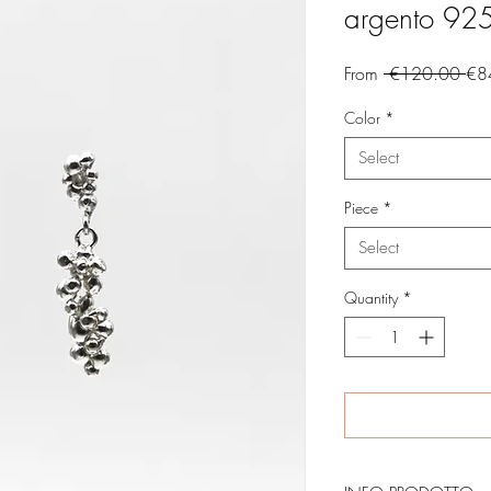
argento 92
Reg
From
 €120.00 
€8
Pri
Color
*
Select
Piece
*
Select
Quantity
*