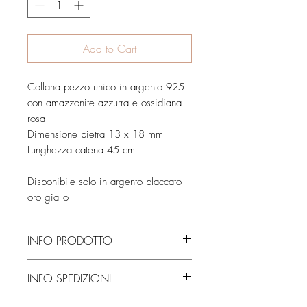
Add to Cart
Collana pezzo unico in argento 925
con amazzonite azzurra e ossidiana
rosa
Dimensione pietra 13 x 18 mm
Lunghezza catena 45 cm
Disponibile solo in argento placcato
oro giallo
INFO PRODOTTO
Fatto interamente a mano, dalla fusione
INFO SPEDIZIONI
alla rifinitura, necessita di circa 2/4
giorni per la realizzazione. A cui ne
Dopo i giorni necessari alla