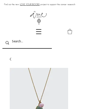
Find out the new
LOVE YOUR BOOBS
project to support the cancer research