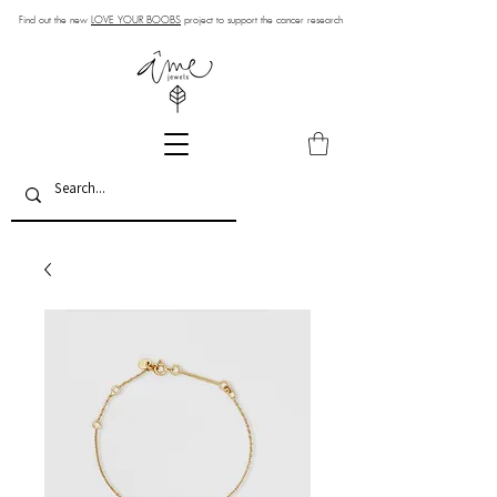
Find out the new
LOVE YOUR BOOBS
project to support the cancer research