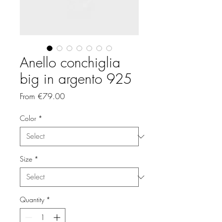
Anello conchiglia
big in argento 925
Sale
From
€79.00
Price
Color
*
Size
*
Quantity
*